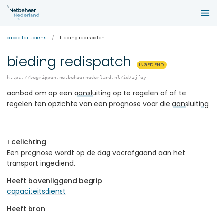
capaciteitsdienst
bieding redispatch
bieding redispatch
INGEDIEND
https://begrippen.netbeheernederland.nl/id/zjfey
aanbod om op een
aansluiting
op te regelen of af te
regelen ten opzichte van een prognose voor die
aansluiting
Toelichting
Een prognose wordt op de dag voorafgaand aan het
transport ingediend.
Heeft bovenliggend begrip
capaciteitsdienst
Heeft bron