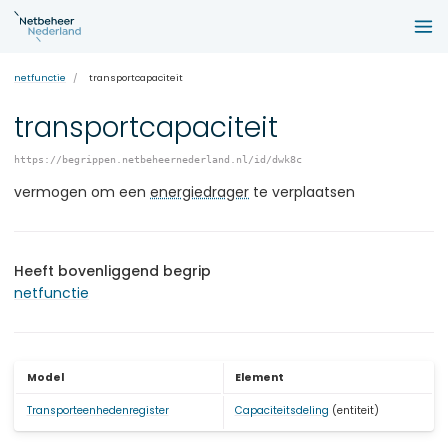
netfunctie
transportcapaciteit
transportcapaciteit
https://begrippen.netbeheernederland.nl/id/dwk8c
vermogen om een
energiedrager
te verplaatsen
Heeft bovenliggend begrip
netfunctie
Model
Element
Transporteenhedenregister
Capaciteitsdeling
(entiteit)