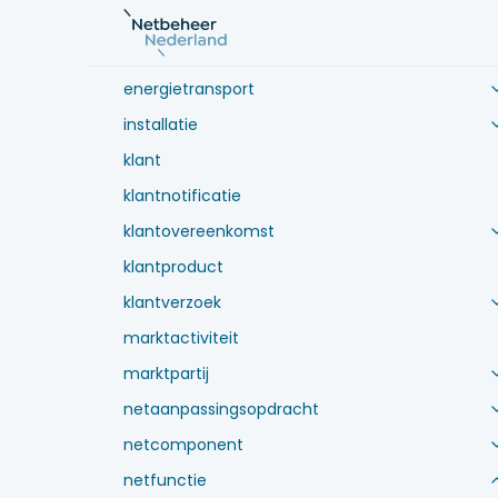
energiediefstal
energietoerekening
energietransport
installatie
klant
klantnotificatie
klantovereenkomst
klantproduct
klantverzoek
marktactiviteit
marktpartij
netaanpassingsopdracht
netcomponent
netfunctie