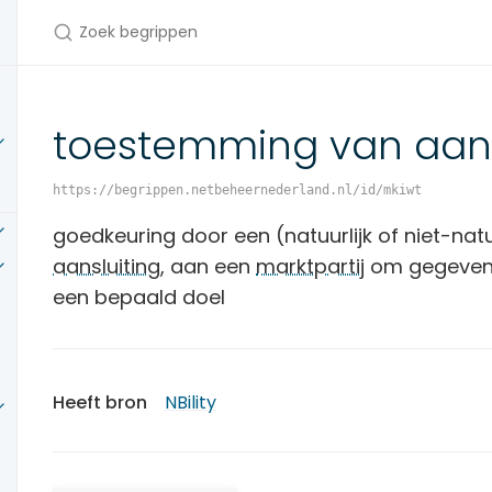
Zoek begrippen
toestemming van aan
https://begrippen.netbeheernederland.nl/id/mkiwt
goedkeuring door een (natuurlijk of niet-natu
aansluiting
, aan een
marktpartij
om gegevens 
een bepaald doel
Heeft bron
NBility