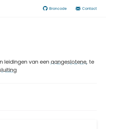
Broncode
Contact
n leidingen van een
aangeslotene
, te
luiting