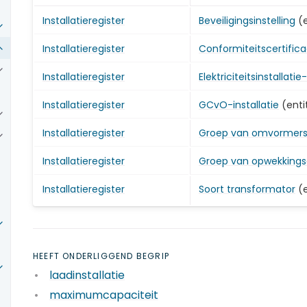
Installatieregister
Beveiligingsinstelling
(e
Installatieregister
Conformiteitscertifica
Installatieregister
Elektriciteitsinstallati
Installatieregister
GCvO-installatie
(enti
Installatieregister
Groep van omvormer
Installatieregister
Groep van opwekking
Installatieregister
Soort transformator
(e
HEEFT ONDERLIGGEND BEGRIP
laadinstallatie
maximumcapaciteit