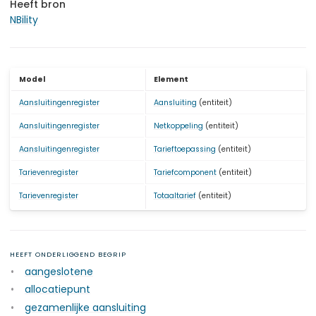
Heeft bron
NBility
Model
Element
Aansluitingenregister
Aansluiting
(entiteit)
Aansluitingenregister
Netkoppeling
(entiteit)
Aansluitingenregister
Tarieftoepassing
(entiteit)
Tarievenregister
Tariefcomponent
(entiteit)
Tarievenregister
Totaaltarief
(entiteit)
HEEFT ONDERLIGGEND BEGRIP
aangeslotene
allocatiepunt
gezamenlijke aansluiting