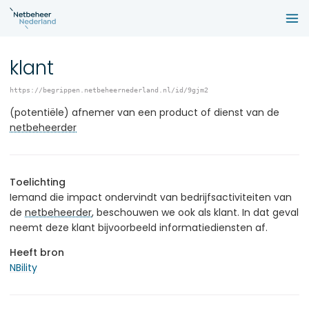
klant
https://begrippen.netbeheernederland.nl/id/9gjm2
(potentiële) afnemer van een product of dienst van de
netbeheerder
Toelichting
Iemand die impact ondervindt van bedrijfsactiviteiten van
de
netbeheerder
, beschouwen we ook als klant. In dat geval
neemt deze klant bijvoorbeeld informatiediensten af.
Heeft bron
NBility