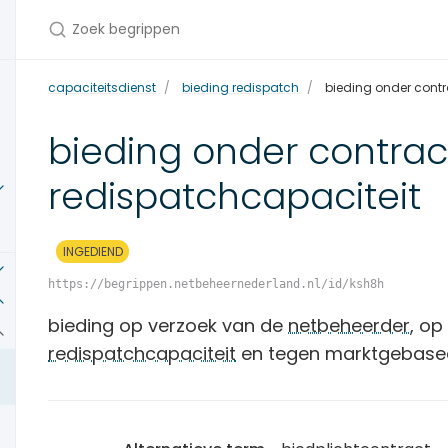
Zoek begrippen
capaciteitsdienst
bieding redispatch
bieding onder contr
bieding onder contrac
redispatchcapaciteit
INGEDIEND
https://begrippen.netbeheernederland.nl/id/ksh8h
bieding op verzoek van de
netbeheerder
, op
redispatchcapaciteit
en tegen marktgebase