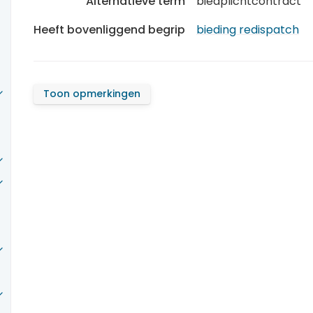
Alternatieve term
biedplichtcontract
Heeft bovenliggend begrip
bieding redispatch
Toon opmerkingen