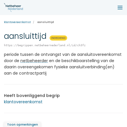
klantovereenkomst
aansluittijd
aansluittijd
INGEDIEND
https://begrippen.netbeheernederland.nl/id/ch3fz
periode tussen de ontvangst van de aansluitovereenkomst
door de
netbeheerder
en de beschikbaarstelling van de
daarin overeengekomen fysieke aansluitverbinding(en)
aan de contractpartij
Heeft bovenliggend begrip
klantovereenkomst
Toon opmerkingen