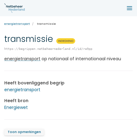
energietransport
transmissie
transmissie
INGEDIEND
https://begrippen.netbeheernederland.nl/id/ra9pp
energietransport
op nationaal of internationaal niveau
Heeft bovenliggend begrip
energietransport
Heeft bron
Energiewet
Toon opmerkingen